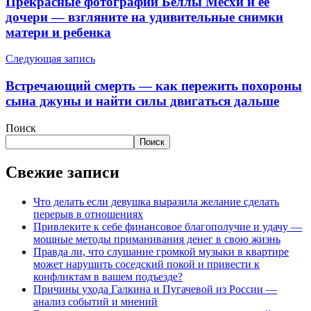
Прекрасные фотографии Беллы Месхи и ее
дочери — взгляните на удивительные снимки
матери и ребенка
Следующая запись
Встречающий смерть — как пережить похороны
сына джуны и найти силы двигаться дальше
Поиск
Поиск
Свежие записи
Что делать если девушка выразила желание сделать
перерыв в отношениях
Привлеките к себе финансовое благополучие и удачу —
мощные методы приманивания денег в свою жизнь
Правда ли, что слушание громкой музыки в квартире
может нарушить соседский покой и привести к
конфликтам в вашем подъезде?
Причины ухода Галкина и Пугачевой из России —
анализ событий и мнений