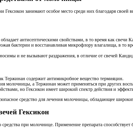
чи Гексикон занимают особое место среди них благодаря своей 
 обладает антисептическими свойствами, в то время как свечи 
тожая бактерии и восстанавливая микрофлору влагалища, в то в
осимы и не вызывают раздражения, в отличие от свечей Кандид,
 как Тержинан содержит антимикробное вещество термияцин.
ения молочницы, а Тержинан может применяться при других восп
ойствами, но Гексикон имеет широкий спектр действия и эффект
езопасное средство для лечения молочницы, обладающее широки
вечей Гексикон
го средства при молочнице. Применение препарата способствуе