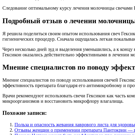
Следование оптимальному курсу лечения молочницы свечами Г
Подробный отзыв о лечении молочницы 
Я решила поделиться своим опытом использования свеч Гексик
гигиенических процедур. Сначала ощущалась легкая покалываю
Через несколько дней зуд и выделения уменьшились, а к конц
Гексикон оказались действительно эффективными в лечении мо
Мнение специалистов по поводу эффек
Мнение специалистов по поводу использования свечей Гекси
эффективность препарата благодаря его антимикробному и пр
Врачи рекомендуют использовать свечи Гексикон как часть ко
микроорганизмов и восстановить микрофлору влагалища.
Похожие записи:
Польза и опасность жевания лаврового листа для здоров
Отзывы женщин о применении препарата Пантокрин — по