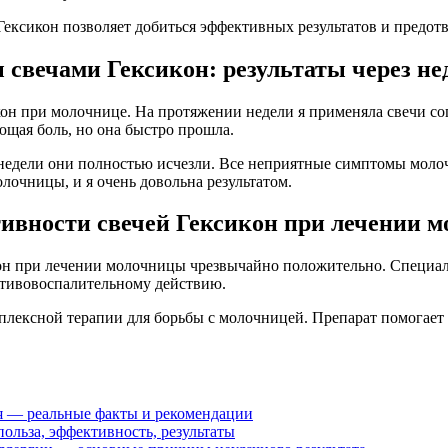
ексикон позволяет добиться эффективных результатов и предот
свечами Гексикон: результаты через не
он при молочнице. На протяжении недели я применяла свечи со
щая боль, но она быстро прошла.
у недели они полностью исчезли. Все неприятные симптомы моло
лочницы, и я очень довольна результатом.
тивности свечей Гексикон при лечении 
кон при лечении молочницы чрезвычайно положительно. Специа
отивовоспалительному действию.
мплексной терапии для борьбы с молочницей. Препарат помогает
ья — реальные факты и рекомендации
льза, эффективность, результаты