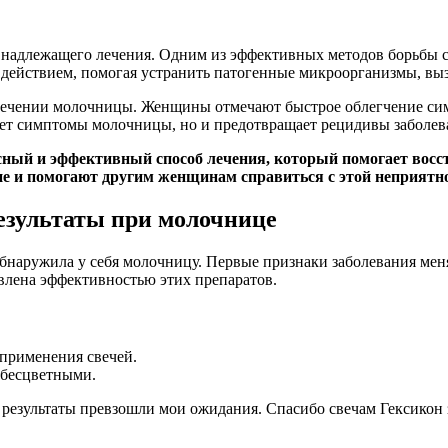
надлежащего лечения. Одним из эффективных методов борьбы с 
 действием, помогая устранить патогенные микроорганизмы, вы
лечении молочницы. Женщины отмечают быстрое облегчение сим
няет симптомы молочницы, но и предотвращает рецидивы заболев
пасный и эффективный способ лечения, который помогает во
ие и помогают другим женщинам справиться с этой неприятн
езультаты при молочнице
обнаружила у себя молочницу. Первые признаки заболевания меня
ивлена эффективностью этих препаратов.
применения свечей.
 бесцветными.
 и результаты превзошли мои ожидания. Спасибо свечам Гексико