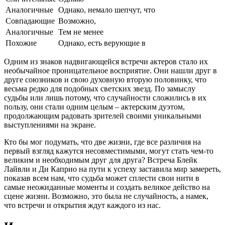
Аналогичные
Однако, немало шепчут, что
Совпадающие
Возможно,
Аналогичные
Тем не менее
Похожие
Однако, есть верующие в
Одним из знаков надвигающейся встречи актеров стало их
необычайное проницательное восприятие. Они нашли друг в
друге союзников и свою духовную вторую половинку, что
весьма редко для подобных светских звезд. По замыслу
судьбы или лишь потому, что случайности сложились в их
пользу, они стали одним целым – актерским дуэтом,
продолжающим радовать зрителей своими уникальными
выступлениями на экране.
Кто бы мог подумать, что две жизни, где все различия на
первый взгляд кажутся несовместимыми, могут стать чем-то
великим и необходимым друг для друга? Встреча Блейк
Лайвли и Ди Каприо на пути к успеху заставила мир замереть,
показав всем нам, что судьба может сплести свои нити в
самые неожиданные моменты и создать великое действо на
сцене жизни. Возможно, это была не случайность, а намек,
что встречи и открытия ждут каждого из нас.