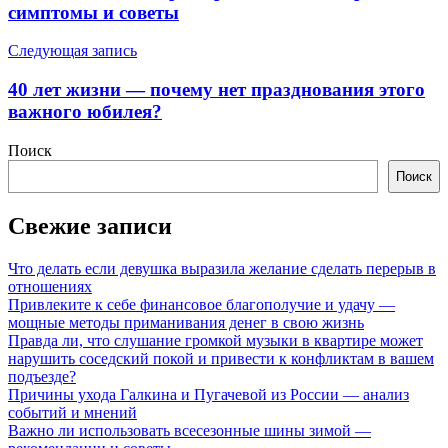
записям
симптомы и советы
Следующая запись
40 лет жизни — почему нет празднования этого
важного юбилея?
Поиск
Поиск
Свежие записи
Что делать если девушка выразила желание сделать перерыв в
отношениях
Привлеките к себе финансовое благополучие и удачу —
мощные методы приманивания денег в свою жизнь
Правда ли, что слушание громкой музыки в квартире может
нарушить соседский покой и привести к конфликтам в вашем
подъезде?
Причины ухода Галкина и Пугачевой из России — анализ
событий и мнений
Важно ли использовать всесезонные шины зимой —