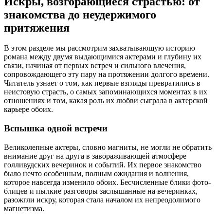
Искры, возгорающиеся страстью: от
знакомства до неудержимого
притяжения
В этом разделе мы рассмотрим захватывающую историю
романа между двумя выдающимися актерами и глубину их
связи, начиная от первых встреч и сильного влечения,
сопровождающего эту пару на протяжении долгого времени.
Читатель узнает о том, как первые взгляды превратились в
неистовую страсть, о самых запоминающихся моментах в их
отношениях и том, какая роль их любви сыграла в актерской
карьере обоих.
Вспышка одной встречи
Великолепные актеры, словно магниты, не могли не обратить
внимание друг на друга в завораживающей атмосфере
голливудских вечеринок и событий. Их первое знакомство
было нечто особенным, полным ожидания и волнения,
которое навсегда изменило обоих. Бесчисленные блики фото-
блицев и пылкие разговоры заслышанные на вечеринках,
разожгли искру, которая стала началом их непреодолимого
магнетизма.