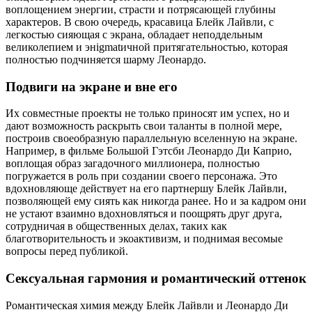
воплощением энергии, страсти и потрясающей глубины
характеров. В свою очередь, красавица Блейк Лайвли, с
легкостью сияющая с экрана, обладает неподдельным
великолепием и энigmatичной притягательностью, которая
полностью подчиняется шарму Леонардо.
Подвиги на экране и вне его
Их совместные проекты не только приносят им успех, но и
дают возможность раскрыть свои таланты в полной мере,
построив своеобразную параллельную вселенную на экране.
Например, в фильме Большой Гэтсби Леонардо Ди Каприо,
воплощая образ загадочного миллионера, полностью
погружается в роль при создании своего персонажа. Это
вдохновляюще действует на его партнершу Блейк Лайвли,
позволяющей ему сиять как никогда ранее. Но и за кадром они
не устают взаимно вдохновляться и поощрять друг друга,
сотрудничая в общественных делах, таких как
благотворительность и экоактивизм, и поднимая весомые
вопросы перед публикой.
Сексуальная гармония и романтический оттенок
Романтическая химия между Блейк Лайвли и Леонардо Ди