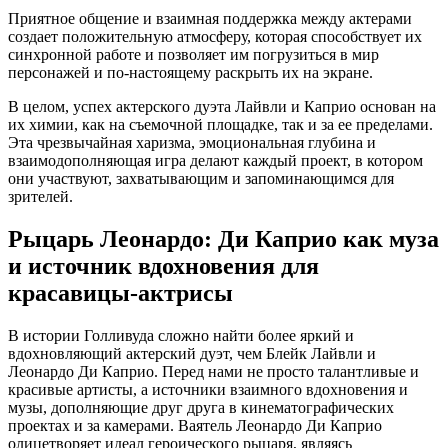
Приятное общение и взаимная поддержка между актерами
создает положительную атмосферу, которая способствует их
синхронной работе и позволяет им погрузиться в мир
персонажей и по-настоящему раскрыть их на экране.
В целом, успех актерского дуэта Лайвли и Каприо основан на
их химии, как на съемочной площадке, так и за ее пределами.
Эта чрезвычайная харизма, эмоциональная глубина и
взаимодополняющая игра делают каждый проект, в котором
они участвуют, захватывающим и запоминающимся для
зрителей.
Рыцарь Леонардо: Ди Каприо как муза
и источник вдохновения для
красавицы-актрисы
В истории Голливуда сложно найти более яркий и
вдохновляющий актерский дуэт, чем Блейк Лайвли и
Леонардо Ди Каприо. Перед нами не просто талантливые и
красивые артисты, а источники взаимного вдохновения и
музы, дополняющие друг друга в кинематографических
проектах и за камерами. Ваятель Леонардо Ди Каприо
олицетворяет идеал героического рыцаря, являясь