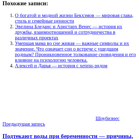
Похожие записи:
О богатой и модной жизни Бекхэмов — мировая слава,
стиль и семейные ценности
Эвелина Бледанс и Аристарх Венес — история их
дружбы, взаимоотношений и сотрудничества в
различных проектах
Умершая мама во сне живая — важные символы и их
значение. Что означает сон о встрече с ушедшим
родным? Проникновенное толкование сновидения и его
влияние на психологию человека.
Алексей и Дарья — история с хеппи-эндом
Шоубизнес
Навигация
Предыдущая запись
по
Подтекают воды при беременности — причины,