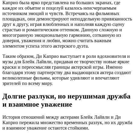
Каприо была ярко представлена на больших экранах, где
каждое их объятие и поцелуй казалось неисчерпаемым
источником эмоций и чувств. Встречаясь на фильмовых
площадках, они демонстрируют неподдельную привязанность
друг к другу, играя влюбленных и наполняя каждую сцену
страстью и романтическим оттенком. Данную сложную и
многогранную эмоциональную гармонию, сотканную из
доверия, уважения и любви, можно считать важным
элементом успеха этого актерского дуэта.
Таким образом, Ди Каприо выступает в роли вдохновителя и
музы для Блейк Лайвли, придавая ее творчеству новые яркие
краски и переосмысляя границы актерской игры. Именно
благодаря этому партнерству два выдающихся актера создают
великолепные фильмы, которые удивляют и впечатляют
зрителей по всему миру.
Долгие разлуки, но нерушимая дружба
и взаимное уважение
История отношений между актерами Блейк Лайвли и Ди
Каприо пережила множество временных разлук, но их дружба
и взаимное уважение остаются стойкими.