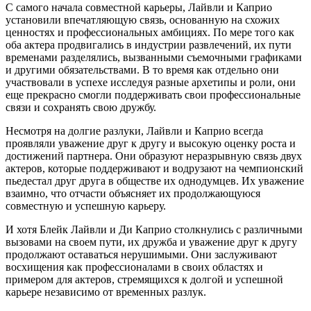
С самого начала совместной карьеры, Лайвли и Каприо
установили впечатляющую связь, основанную на схожих
ценностях и профессиональных амбициях. По мере того как
оба актера продвигались в индустрии развлечений, их пути
временами разделялись, вызванными съемочными графиками
и другими обязательствами. В то время как отдельно они
участвовали в успехе исследуя разные архетипы и роли, они
еще прекрасно смогли поддерживать свои профессиональные
связи и сохранять свою дружбу.
Несмотря на долгие разлуки, Лайвли и Каприо всегда
проявляли уважение друг к другу и высокую оценку роста и
достижений партнера. Они образуют неразрывную связь двух
актеров, которые поддерживают и водрузают на чемпионский
пьедестал друг друга в обществе их однодумцев. Их уважение
взаимно, что отчасти объясняет их продолжающуюся
совместную и успешную карьеру.
И хотя Блейк Лайвли и Ди Каприо столкнулись с различными
вызовами на своем пути, их дружба и уважение друг к другу
продолжают оставаться нерушимыми. Они заслуживают
восхищения как профессионалами в своих областях и
примером для актеров, стремящихся к долгой и успешной
карьере независимо от временных разлук.