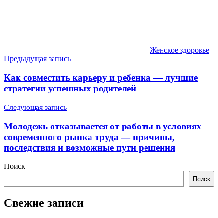
Женское здоровье
Навигация
Предыдущая запись
по
Как совместить карьеру и ребенка — лучшие
записям
стратегии успешных родителей
Следующая запись
Молодежь отказывается от работы в условиях
современного рынка труда — причины,
последствия и возможные пути решения
Поиск
Поиск
Свежие записи