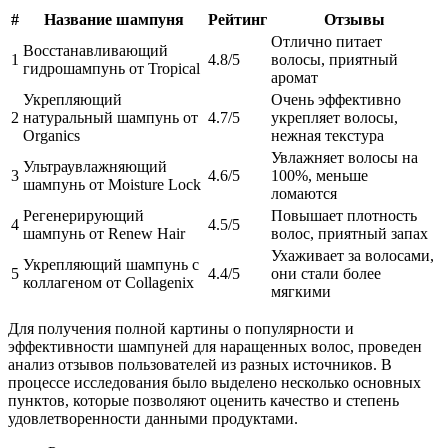
#
Название шампуня
Рейтинг
Отзывы
Отлично питает
Восстанавливающий
1
4.8/5
волосы, приятный
гидрошампунь от Tropical
аромат
Укрепляющий
Очень эффективно
2
натуральный шампунь от
4.7/5
укрепляет волосы,
Organics
нежная текстура
Увлажняет волосы на
Ультраувлажняющий
3
4.6/5
100%, меньше
шампунь от Moisture Lock
ломаются
Регенерирующий
Повышает плотность
4
4.5/5
шампунь от Renew Hair
волос, приятный запах
Ухаживает за волосами,
Укрепляющий шампунь с
5
4.4/5
они стали более
коллагеном от Collagenix
мягкими
Для получения полной картины о популярности и
эффективности шампуней для наращенных волос, проведен
анализ отзывов пользователей из разных источников. В
процессе исследования было выделено несколько основных
пунктов, которые позволяют оценить качество и степень
удовлетворенности данными продуктами.