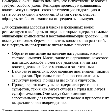
Во-первых, очень важно помнить, что искусственные волосы
требуют особого ухода. Благодаря процессу наращивания,
волосы могут потерять свою естественную гидратацию и
стать более сухими и ломкими. В связи с этим, следует
обращать особое внимание на ингредиенты шампуня.
Для сохранения здоровья и блеска нарощенных волос
рекомендуется выбирать шампуни, которые содержат нежные
очищающие компоненты и восстанавливающие добавки. Они
помогут не только бережно очистить волосы от загрязнений,
но и вернуть им потерянные питательные вещества.
Обратите внимание на наличие натуральных масел в
составе шампуня. Масла, такие как аргановое, кокосовое
или масло жожоба, помогают увлажнить и питать
волосы, делая их более мягкими и эластичными.
Выбирайте шампуни, обогащенные протеинами, такими
как кератин. Протеины способны восстанавливать
структуру волоса, придавая им силу и упругость.
Проверьте, что шампунь не содержит агрессивных
сульфатов, таких как лаурет сульфат натрия или лаурет
сульфат аммония. Они могут быть слишком
агрессивными для искусственных волос и привести к их
выцветанию или повреждению.
Также стоит отметить, что для нарощенных волос не