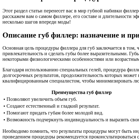
Этот раздел статьи перенесет вас в мир губной набивки филле
расскажем вам о самом филлере, его составе и длительности э
несколько шагов впереди моды!
Описание губ филлер: назначение и пр
Основная цель процедуры филлера для губ заключается в том, 
привлекательность и сделать губы более выразительными. Губы
некоторыми физиологическими особенностями или возрастны
Благодаря использованию специальных гелей, процедура филле
долгосрочных результатов, продолжительность которых может в
квалифицированным специалистом, чтобы минимизировать люб
Преимущества губ филлер
• Позволяют увеличить объем губ.
• Создают естественный и гладкий результат.
• Помогают придать губам более молодой вид.
• Возможность подчеркнуть индивидуальность и выразить свою
Необходимо помнить, что результаты процедуры могут быть инд
проведением процедуры рекомендуется проконсультироваться 