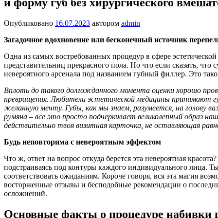
и форму губ без хирургического вмешат
Опубликовано
16.07.2023
автором
admin
Загадочное вдохновение или бесконечный источник перепел
Одна из самых востребованных процедур в сфере эстетической
представительниц прекрасного пола. Но что если сказать, что
невероятного арсенала под названием губный филлер. Это так
Вплоть до такого долгожданного момента оценки хорошо про
превращения. Любители эстетической медицины принимают губ
желанную мечту. Губы, как мы знаем, разумеется, на голову в
румяна – все это просто подчеркивает великолепный образ н
действительно твоя визитная карточка, не оставляющая равн
Будь неповторима с невероятным эффектом
Что ж, ответ на вопрос откуда берется эта невероятная красот
подстраиваясь под контуры каждого индивидуального лица. Ты,
соответствовать ожиданиям. Короче говоря, вся эта магия во
восторженные отзывы и бесподобные рекомендации о последни
осложнений.
Основные факты о процедуре набивки 