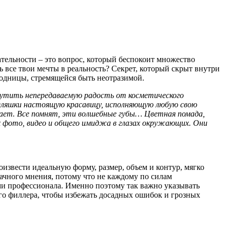
тельности – это вопрос, который беспокоит множество
ь все твои мечты в реальность? Секрет, который скрыт внутри
модницы, стремящейся быть неотразимой.
щутить непередаваемую радость от косметического
пеляшки настоящую красавицу, исполняющую любую свою
ицает. Все помнят, эти волшебные губы… Цветная помада,
х фото, видео и общего имиджа в глазах окружающих. Они
оизвести идеальную форму, размер, объем и контур, мягко
начного мнения, потому что не каждому по силам
ми профессионала. Именно поэтому так важно указывать
о филлера, чтобы избежать досадных ошибок и грозных