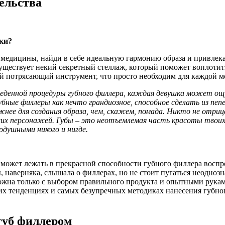
ельства
ки?
 медицины, найди в себе идеальную гармонию образа и привлека
 существует некий секретный стеллаж, который поможет воплотит
ой потрясающий инструмент, что просто необходим для каждой 
веденной процедуры губного филлера, каждая девушка может о
ные филлеры как нечто грандиозное, способное сделать из пе
ажнее для создания образа, чем, скажем, помада. Никто не отр
аших персонажей. Губы – это неотъемлемая часть красоты твои
одушными никого и нигде.
а? может лежать в прекрасной способности губного филлера воспр
 наверняка, слышала о филлерах, но не стоит пугаться неодноз
зможна только с выбором правильного продукта и опытными рука
х тенденциях и самых безупречных методиках нанесения губног
губ филлером