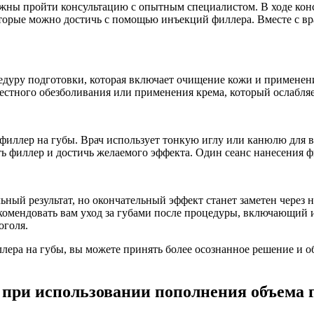
лжны пройти консультацию с опытным специалистом. В ходе конс
торые можно достичь с помощью инъекций филлера. Вместе с вр
едуру подготовки, которая включает очищение кожи и применен
стного обезболивания или применения крема, который ослабляе
 филлер на губы. Врач использует тонкую иглу или канюлю для 
ь филлер и достичь желаемого эффекта. Один сеанс нанесения ф
ный результат, но окончательный эффект станет заметен через н
комендовать вам уход за губами после процедуры, включающий 
оголя.
ллера на губы, вы можете принять более осознанное решение и 
при использовании пополнения объема 