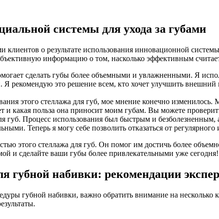
иальной системы для ухода за губами
и клиентов о результате использования инновационной системы 
объективную информацию о том, насколько эффективным считает
помогает сделать губы более объемными и увлажненными. Я испол
 Я рекомендую это решение всем, кто хочет улучшить внешний 
ования этого стеллажа для губ, мое мнение конечно изменилось.
т и какая польза она приносит моим губам. Вы можете проверить
ля губ. Процесс использования был быстрым и безболезненным, а
ными. Теперь я могу себе позволить отказаться от регулярного
тью этого стеллажа для губ. Он помог им достичь более объемно
мой и сделайте ваши губы более привлекательными уже сегодня!
ля губной набивки: рекомендации экспе
цедуры губной набивки, важно обратить внимание на несколько
езультаты.