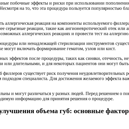
жные побочные эффекты и риски при использовании пополнения
Несмотря на то, что эта процедура пользуется популярностью б
 аллергическая реакция на компоненты используемого филлера. 
лее серьезные реакции, такие как ангионевротический отек или
 возможных аллергических реакциях и провести тест на аллергию
цедуры или ненадлежащей стерилизации инструментов существу
 могут включать формирование гематом, узлов или кист.
ых эффектов после процедуры, таких как синяки, отечность, н
и или длительными, и для некоторых пациентов они могут быт
 филлеров существует риск получения неудовлетворительных ре
 подходом специалиста. Для достижения желаемого эффекта важ
ьны и могут различаться у разных людей. Перед решением о по
ходимую информацию для принятия решения о процедуре.
 улучшения объема губ: основные факто