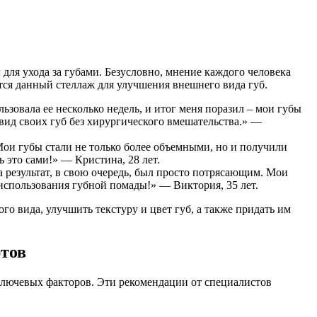
для ухода за губами. Безусловно, мнение каждого человека
ся данный стеллаж для улучшения внешнего вида губ.
ьзовала ее несколько недель, и итог меня поразил – мои губы
вид своих губ без хирургического вмешательства.» —
 Мои губы стали не только более объемными, но и получили
 это сами!» — Кристина, 28 лет.
 результат, в свою очередь, был просто потрясающим. Мои
 использования губной помады!» — Виктория, 35 лет.
го вида, улучшить текстуру и цвет губ, а также придать им
ртов
 ключевых факторов. Эти рекомендации от специалистов