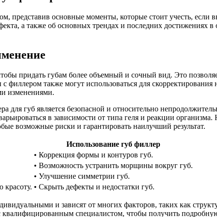
ром, представив основные моменты, которые стоит учесть, если
ффекта, а также об основных трендах и последних достижениях в 
именение
чтобы придать губам более объемный и сочный вид. Это позволяе
 с филлером также могут использоваться для скорректирования 
ми изменениями.
ра для губ является безопасной и относительно непродолжител
арьироваться в зависимости от типа геля и реакции организма.
ые возможные риски и гарантировать наилучший результат.
Использование губ филлер
• Коррекция формы и контуров губ.
• Возможность устранить морщины вокруг губ.
• Улучшение симметрии губ.
 красоту.
• Скрыть дефекты и недостатки губ.
ивидуальными и зависят от многих факторов, таких как структур
с квалифицированным специалистом, чтобы получить подробную