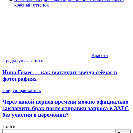
красный оттенок
Красота
Навигация
Предыдущая запись
по
Инна Гомес — как выглядит звезда сейчас в
записям
фотографиях
Следующая запись
Через какой период времени можно официально
заключить брак после отправки запроса в ЗАГС
без участия в церемонии?
Поиск