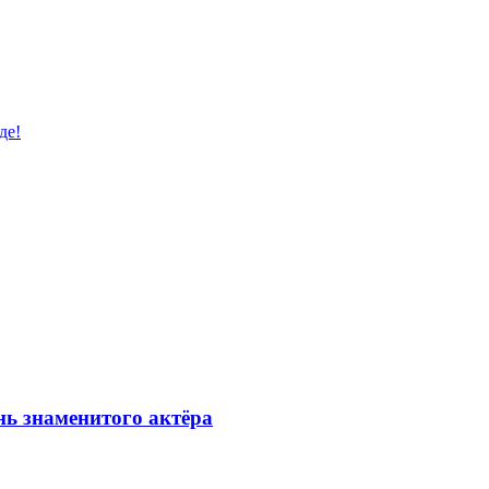
де!
ь знаменитого актёра