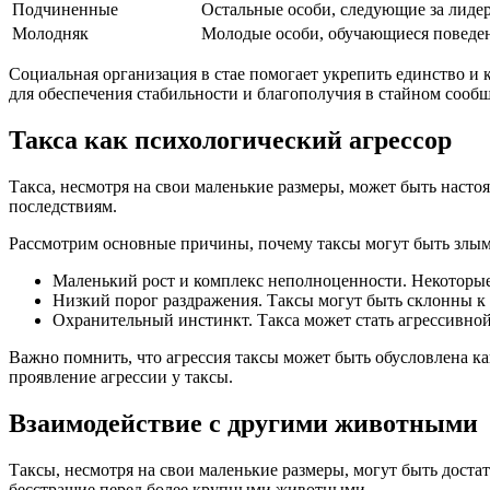
Подчиненные
Остальные особи, следующие за лиде
Молодняк
Молодые особи, обучающиеся поведен
Социальная организация в стае помогает укрепить единство и
для обеспечения стабильности и благополучия в стайном сообщ
Такса как психологический агрессор
Такса, несмотря на свои маленькие размеры, может быть насто
последствиям.
Рассмотрим основные причины, почему таксы могут быть злы
Маленький рост и комплекс неполноценности. Некоторые
Низкий порог раздражения. Таксы могут быть склонны к н
Охранительный инстинкт. Такса может стать агрессивной,
Важно помнить, что агрессия таксы может быть обусловлена к
проявление агрессии у таксы.
Взаимодействие с другими животными
Таксы, несмотря на свои маленькие размеры, могут быть дост
бесстрашие перед более крупными животными.