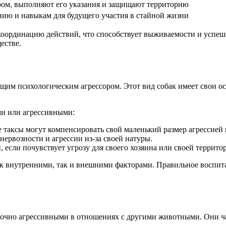
ром, выполняют его указания и защищают территорию
ию и навыкам для будущего участия в стайной жизни
 координацию действий, что способствует выживаемости и успе
естве.
ящим психологическим агрессором. Этот вид собак имеет свои о
ми или агрессивными:
 таксы могут компенсировать свой маленький размер агрессией
ервозности и агрессии из-за своей натуры.
 если почувствует угрозу для своего хозяина или своей террито
ак внутренними, так и внешними факторами. Правильное воспита
аточно агрессивными в отношениях с другими животными. Они ч