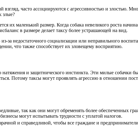
й взгляд, часто ассоциируются с агрессивностью и злостью. Мн
к злые?
ется их маленький размер. Когда собака невеликого роста начина
исбаланс в размере делает таксу более устрашающей на вид.
 из-за недостаточного социализации или неправильного воспита
дении, что также способствует их зловещему восприятию.
о натяжения и защитнического инстинкта. Эти милые собачки бы
ться. Потому таксы могут проявлять агрессию в отношении пост
едливые, так как они могут обременять более обеспеченных гр
бизнесы могут испытывать трудности с уплатой налогов.
зрачной и справедливой, чтобы все граждане и предприниматели