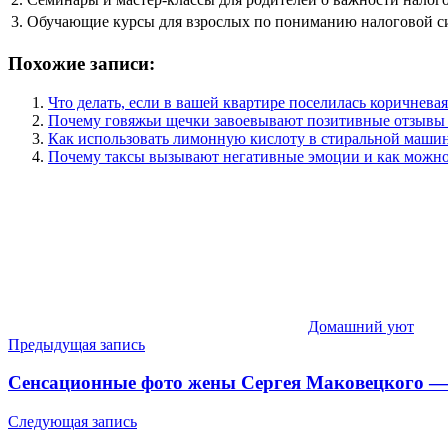
3. Обучающие курсы для взрослых по пониманию налоговой 
Похожие записи:
Что делать, если в вашей квартире поселилась коричнева
Почему говяжьи щечки завоевывают позитивные отзывы г
Как использовать лимонную кислоту в стиральной машин
Почему таксы вызывают негативные эмоции и как можно
Домашний уют
Навигация
Предыдущая запись
по
Сенсационные фото жены Сергея Маковецкого —
записям
Следующая запись