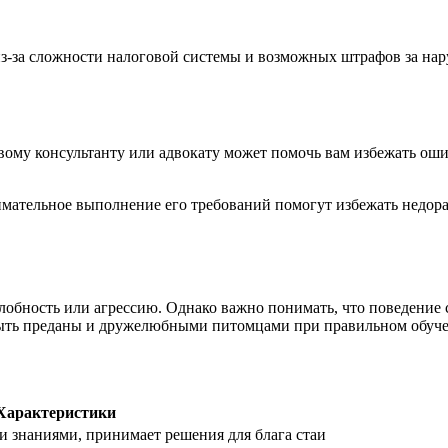
за сложности налоговой системы и возможных штрафов за наруш
вому консультанту или адвокату может помочь вам избежать ош
имательное выполнение его требований помогут избежать недор
обность или агрессию. Однако важно понимать, что поведение со
 быть преданы и дружелюбными питомцами при правильном обуче
Характеристики
 знаниями, принимает решения для блага стаи