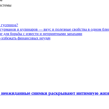
системы
я гусеница?
урманов и кулинаров — вкус и полезные свойства в одном блю
е для борьбы с извести и неприятными запахами
 избежать финансовых неудач
 неожиданные снимки раскрывают интимную жизн