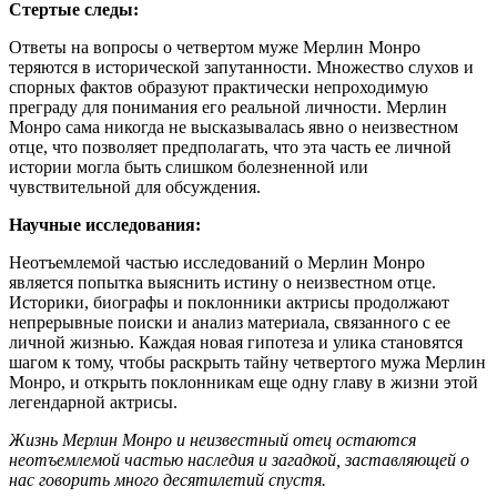
Стертые следы:
Ответы на вопросы о четвертом муже Мерлин Монро
теряются в исторической запутанности. Множество слухов и
спорных фактов образуют практически непроходимую
преграду для понимания его реальной личности. Мерлин
Монро сама никогда не высказывалась явно о неизвестном
отце, что позволяет предполагать, что эта часть ее личной
истории могла быть слишком болезненной или
чувствительной для обсуждения.
Научные исследования:
Неотъемлемой частью исследований о Мерлин Монро
является попытка выяснить истину о неизвестном отце.
Историки, биографы и поклонники актрисы продолжают
непрерывные поиски и анализ материала, связанного с ее
личной жизнью. Каждая новая гипотеза и улика становятся
шагом к тому, чтобы раскрыть тайну четвертого мужа Мерлин
Монро, и открыть поклонникам еще одну главу в жизни этой
легендарной актрисы.
Жизнь Мерлин Монро и неизвестный отец остаются
неотъемлемой частью наследия и загадкой, заставляющей о
нас говорить много десятилетий спустя.