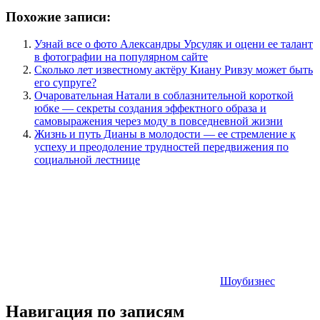
Похожие записи:
Узнай все о фото Александры Урсуляк и оцени ее талант
в фотографии на популярном сайте
Сколько лет известному актёру Киану Ривзу может быть
его супруге?
Очаровательная Натали в соблазнительной короткой
юбке — секреты создания эффектного образа и
самовыражения через моду в повседневной жизни
Жизнь и путь Дианы в молодости — ее стремление к
успеху и преодоление трудностей передвижения по
социальной лестнице
Шоубизнес
Навигация по записям