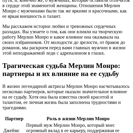
пути, и, конечно же, о мужчинах, которые оставили отпечаток
в сердце этой знаменитой женщины. Отношения Мерлин
Монро с мужчинами были так же яркими и красочными, как
ее яркая внешность и талант.
Мы расскажем истории любви и тревожных сердечных
разладах. Вы узнаете о том, как они влияли на творческую
работу Мерлин Монро и какое влияние она оказывала на
своих избранников. От молодости до зрелости, от браков до
романов, мы раскроем перед вами главных мужчин в жизни
этой неподражаемой леди с адреналином в глазах.
Трагическая судьба Мерлин Монро:
партнеры и их влияние на ее судьбу
В жизни легендарной актрисы Мерлин Монро насчитывалось
несколько партнеров, которые оказали значительное влияние
на ее судьбу. Хотя она была известна своей красотой и
талантом, ее личная жизнь была заполнена трудностями и
трагедиями.
Партнер
Роль в жизни Мерлин Монро
Первый муж Мерлин Монро, который внес
Джеймс
огромный вклад в ее карьеру, поддерживая ее