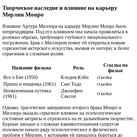
Творческое наследие и влияние на карьеру
Мерлин Монро
Влияние Артура Миллера на карьеру Мерлин Монро было
непреходящим. Под его влиянием она начала проявляться в
ролевых образах, требующих глубокого эмоционального
погружения. Брак с Миллером помог ей открыться новым
горизонтам актерского искусства, вызвав ее интерес к более
серьезным и сложным ролям.
Ссылка на
Название фильма
Роль
фильм
Все о Еве (1950)
Клодия Кэйн
ссылка
Принц и нищенка (1961)
Сью Тода
ссылка
Неоконченная путевка
Джозефин
ссылка
(1961)
Саксон
Однако, трагическое завершение второго брака Монро и
Миллера оказало серьезное влияние на психологическое
состояние актрисы и отразилось на ее дальнейшем творчестве.
Бурные эмоции и сложные взаимоотношения супругов
положили начало ряду психологических и физических
проблем у Мерлин, с которыми ей пришлось бороться до