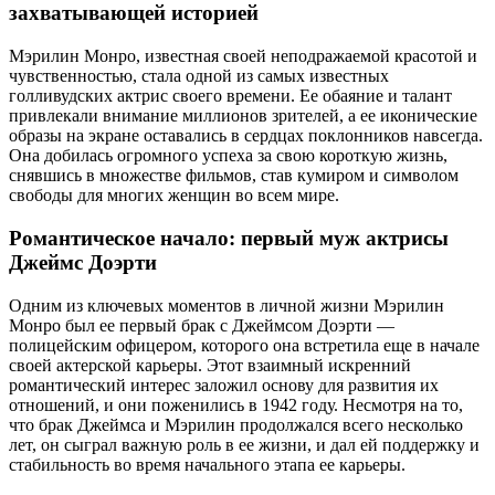
захватывающей историей
Мэрилин Монро, известная своей неподражаемой красотой и
чувственностью, стала одной из самых известных
голливудских актрис своего времени. Ее обаяние и талант
привлекали внимание миллионов зрителей, а ее иконические
образы на экране оставались в сердцах поклонников навсегда.
Она добилась огромного успеха за свою короткую жизнь,
снявшись в множестве фильмов, став кумиром и символом
свободы для многих женщин во всем мире.
Романтическое начало: первый муж актрисы
Джеймс Доэрти
Одним из ключевых моментов в личной жизни Мэрилин
Монро был ее первый брак с Джеймсом Доэрти —
полицейским офицером, которого она встретила еще в начале
своей актерской карьеры. Этот взаимный искренний
романтический интерес заложил основу для развития их
отношений, и они поженились в 1942 году. Несмотря на то,
что брак Джеймса и Мэрилин продолжался всего несколько
лет, он сыграл важную роль в ее жизни, и дал ей поддержку и
стабильность во время начального этапа ее карьеры.