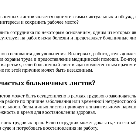
льничных листов является одним из самых актуальных и обсужд
 интересы и сохранить рабочее место?
олить сотрудника по некоторым основаниям, одним из которых я
сутствует на работе из-за болезни и представляет больничные ли
ого основания для увольнения. Во-первых, работодатель долже
л охраны труда и предоставление медицинской помощи. Во-вторы
 в-третьих, если больничный лист выдан компетентным врачом и 
ние по этой причине может быть незаконным.
 частых больничных листов?
стов может быть осуществлено в рамках трудового законодатель
 на работе по причине заболевания или временной нетрудоспособ
жительность больничных листов приводят к значительному нару
жность и время для восстановления здоровья.
 своих трудовых прав. Если сотрудник может доказать, что его
 суде и потребовать восстановления на работу.