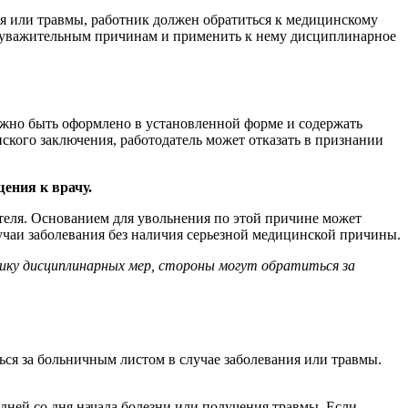
ия или травмы, работник должен обратиться к медицинскому
по уважительным причинам и применить к нему дисциплинарное
жно быть оформлено в установленной форме и содержать
кого заключения, работодатель может отказать в признании
ения к врачу.
еля. Основанием для увольнения по этой причине может
учаи заболевания без наличия серьезной медицинской причины.
ику дисциплинарных мер, стороны могут обратиться за
ся за больничным листом в случае заболевания или травмы.
 дней со дня начала болезни или получения травмы. Если