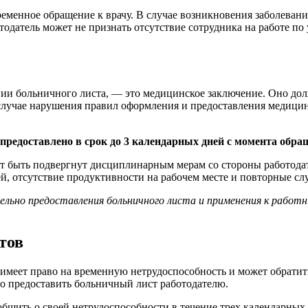
еменное обращение к врачу. В случае возникновения заболеван
отодатель может не признать отсутствие сотрудника на работе 
ии больничного листа, — это медицинское заключение. Оно дол
лучае нарушения правил оформления и предоставления медицинс
редоставлено в срок до 3 календарных дней с момента обращ
т быть подвергнут дисциплинарным мерам со стороны работодат
й, отсутствие продуктивности на рабочем месте и повторные сл
льно предоставления больничного листа и применения к работн
тов
имеет право на временную нетрудоспособность и может обратить
о предоставить больничный лист работодателю.
ообщить о своей нетрудоспособности в течение трех календарных