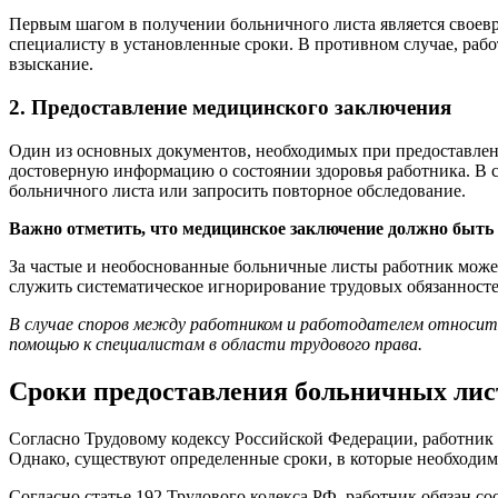
Первым шагом в получении больничного листа является своевр
специалисту в установленные сроки. В противном случае, раб
взыскание.
2. Предоставление медицинского заключения
Один из основных документов, необходимых при предоставлен
достоверную информацию о состоянии здоровья работника. В с
больничного листа или запросить повторное обследование.
Важно отметить, что медицинское заключение должно быть п
За частые и необоснованные больничные листы работник може
служить систематическое игнорирование трудовых обязанносте
В случае споров между работником и работодателем относите
помощью к специалистам в области трудового права.
Сроки предоставления больничных лис
Согласно Трудовому кодексу Российской Федерации, работник 
Однако, существуют определенные сроки, в которые необходим
Согласно статье 192 Трудового кодекса РФ, работник обязан с