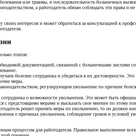
 заболевания или травмы, и последовательность больничных выз
онодательством, а работодатель обязан соблюдать эти права и 
 своих интересов и может обратиться за консультацией к профс
отодателя.
езни
олько этапов:
еобходимой документацией, связанной с больничными листами с
левание.
случаев болезни сотрудника и убедиться в их достоверности. Э
рочие меры.
законодательством, регулирующим увольнение по причине болез
сотрудника о возможности увольнения. Это может быть официал
я с предстоящими мерами и высказать свое мнение по этому пов
отодатель решит принять меры по увольнению, то он должен на
мления о причинах увольнения, соблюдение сроков и условий ув
нным процессом для работодателя. Правильное выполнение всех
 этой причине.