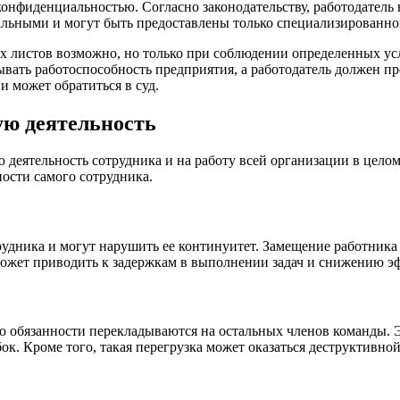
 конфиденциальностью. Согласно законодательству, работодател
альными и могут быть предоставлены только специализированн
х листов возможно, но только при соблюдении определенных ус
рывать работоспособность предприятия, а работодатель должен п
и может обратиться в суд.
ую деятельность
 деятельность сотрудника и на работу всей организации в цело
ности самого сотрудника.
дника и могут нарушить ее континуитет. Замещение работника 
может приводить к задержкам в выполнении задач и снижению э
о обязанности перекладываются на остальных членов команды. Э
ок. Кроме того, такая перегрузка может оказаться деструктивно