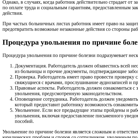
Однако, в случаях, когда работник действительно страдает от
по оплате труда и социальным гарантиям, предоставленным зак
действия.
При частых больничных листах работник имеет право на защиту
предотвратить возможные незаконные действия со стороны раб
Процедура увольнения по причине бол
Процедура увольнения по причине болезни подразумевает неск
Документация. Работодатель должен обзавестись всей н
из больницы и прочие документы, подтверждающие забо
Проверка. Работодатель имеет право провести проверку 
свяжущиеся с врачами, прослушивание аудиозаписей и п
Правовые аспекты. Работодатель должен ознакомиться с 
увольнения, предусмотренную законодательством.
Оповещение сотрудника. Работодатель должен уведомить 
который предоставит работнику возможность ознакомитьс
Увольнение. Если все предыдущие этапы пройдены и раб
увольнения, включая предоставление письменного уведо
пособий.
Увольнение по причине болезни является сложным и ответстве
юридических проблем и споров со сотрудником, уволенным по