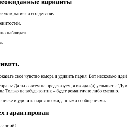
 неожиданные варианты
е «открытие» о его детстве.
менитостей.
йно наблюдать.
я.
дивить
азать своё чувство юмора и удивить парня. Вот несколько иде
правь: Да ты совсем не предсказуем, я ожидал(а) услышать: ‘Дум
: Только не забудь зонтик – будет романтично либо смешно.
ереписке и удивить парня неожиданными сообщениями.
ех гарантирован
иданной!