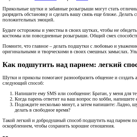
Прикольные шутки и забавные розыгрыши могут стать отличны
разрядить обстановку и сделать вашу связь еще ближе. Делать
положительных эмоций.
Будьте осторожны и уместны в своих шутках, чтобы не обидет
костюмы или повседневные розыгрыши. Общий смех способств
Помните, что главное – делать подшутки с любовью и уважени
оригинальными и творческими в своих смешных замыслах. Улыб
Как подшутить над парнем: легкий спо
Шутки и приколы помогают разнообразить общение и создать атм
следующий способ:
Напишите ему SMS или сообщение: Братан, у меня для теб
Когда парень ответит на ваш вопрос по хобби, напишите е
Подождите несколько минут, а затем напишите: Ладно, шу
делать в свободное время?
Такой легкий и добродушный способ подшутить над парнем пом
оскорблением, чтобы сохранить хорошие отношения.