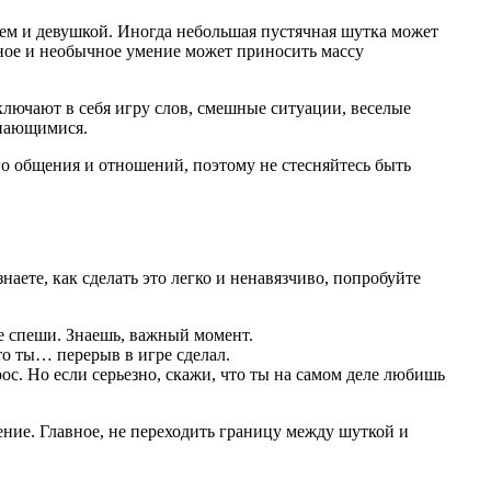
ем и девушкой. Иногда небольшая пустячная шутка может
вное и необычное умение может приносить массу
ключают в себя игру слов, смешные ситуации, веселые
инающимися.
го общения и отношений, поэтому не стесняйтесь быть
аете, как сделать это легко и ненавязчиво, попробуйте
не спеши. Знаешь, важный момент.
то ты… перерыв в игре сделал.
ос. Но если серьезно, скажи, что ты на самом деле любишь
ние. Главное, не переходить границу между шуткой и