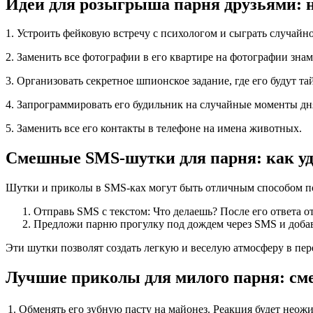
Идеи для розыгрыша парня друзьями:
1. Устроить фейковую встречу с психологом и сыграть случайно
2. Заменить все фотографии в его квартире на фотографии зна
3. Организовать секретное шпионское задание, где его будут та
4. Запрограммировать его будильник на случайные моменты дн
5. Заменить все его контакты в телефоне на имена животных.
Смешные SMS-шутки для парня: как у
Шутки и приколы в SMS-ках могут быть отличным способом пок
Отправь SMS с текстом: Что делаешь? После его ответа от
Предложи парню прогулку под дождем через SMS и добавь
Эти шутки позволят создать легкую и веселую атмосферу в п
Лучшие приколы для милого парня: см
1.
Обменять его зубную пасту на майонез. Реакция будет неож