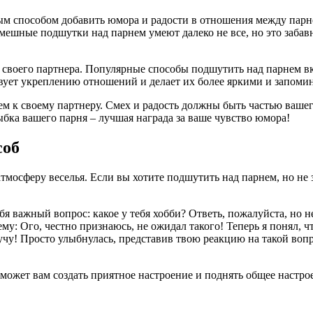
м способом добавить юмора и радости в отношения между парн
 смешные подшутки над парнем умеют далеко не все, но это заба
ь своего партнера. Популярные способы подшутить над парнем в
ует укреплению отношений и делает их более яркими и запом
ем к своему партнеру. Смех и радость должны быть частью ваше
ка вашего парня – лучшая награда за ваше чувство юмора!
соб
осферу веселья. Если вы хотите подшутить над парнем, но не зн
я важный вопрос: какое у тебя хобби? Ответь, пожалуйста, но 
му: Ого, честно признаюсь, не ожидал такого! Теперь я понял, ч
чу! Просто улыбнулась, представив твою реакцию на такой вопр
ожет вам создать приятное настроение и поднять общее настрое