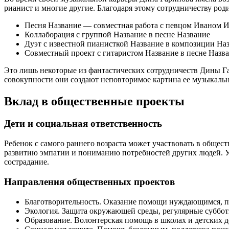
pианист
и многие другие. Благодаря этому сотрудничеству ро
Песня Название — совместная работа с певцом Иваном 
Коллаборация с группой Название в песне Название
Дуэт с известной пианисткой Название в композиции На
Совместный проект с гитаристом Название в песне Назв
Это лишь некоторые из фантастических сотрудничеств Дины Га
совокупности они создают неповторимое картина ее музыкальн
Вклад в общественные проекты
Дети и социальная ответственность
Ребенок с самого раннего возраста может участвовать в обще
развитию эмпатии и пониманию потребностей других людей. У
сострадание.
Направления общественных проектов
Благотворительность. Оказание помощи нуждающимся, пож
Экология. Защита окружающей среды, регулярные субботн
Образование. Волонтерская помощь в школах и детских д