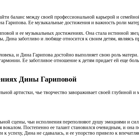
йти баланс между своей профессиональной карьерой и семейной 
ина Гарипова. Ее музыкальные достижения и важность роли мате
повой и ее музыкальных достижениях. Она стала истинной звез
, Дина заботливо и любяще относится к своим детям, являясь п
ловека, и Дина Гарипова достойно выполняет свою роль матери.
гармонии. Ее заботливое отношение к детям придает ей еще бол
жениях Дины Гариповой
льной артистки, чье творчество завораживает своей глубиной и
ьной сцены, чьи исполнения переполняют душу эмоциями и сильн
ся вокалом. Постепенно ее талант становился очевидным, и она
 к успеху, Дина не сдавалась, и ее упорство привело к впечат