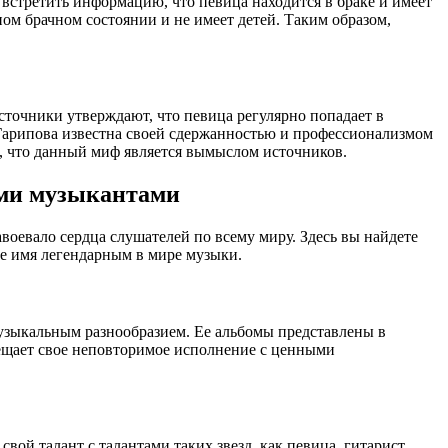
встретить информацию, что певица находится в браке и имеет
ном брачном состоянии и не имеет детей. Таким образом,
точники утверждают, что певица регулярно попадает в
 Гарипова известна своей сдержанностью и профессионализмом
м, что данный миф является вымыслом источников.
ыми музыкантами
воевало сердца слушателей по всему миру. Здесь вы найдете
е имя легендарным в мире музыки.
узыкальным разнообразием. Ее альбомы представлены в
мещает свое неповторимое исполнение с ценными
вой талант с талантами таких звезд, как
певица
,
гитарист
,