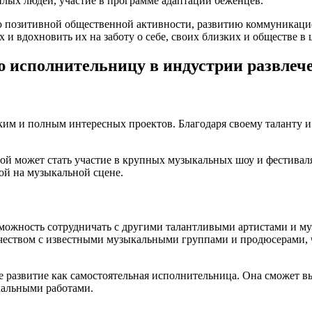
лых людей, участие в программе адаптации беженцев.
ю позитивной общественной активности, развитию коммуникаци
 и вдохновить их на заботу о себе, своих близких и обществе в 
ю исполнительницу в индустрии развлеч
им и полным интересных проектов. Благодаря своему таланту и
 может стать участие в крупных музыкальных шоу и фестивалях
ой на музыкальной сцене.
ожность сотрудничать с другими талантливыми артистами и му
чеством с известными музыкальными группами и продюсерами, 
е развитие как самостоятельная исполнительница. Она сможет в
кальными работами.