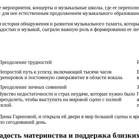
 мероприятия, концерты и музыкальные школы, где ее переполн
для нее естественным продолжением музыкального образования, 
стория обнаружения и развития музыкального таланта, который
достью и музыкой, сыграли важную роль в формировании ее лич
Преодоление трудностей
Непростой путь к успеху, включающий тысячи часов
тренировок и постоянную саморазвитие в области вокала.
Преодоление личных сомнений
Чувство недостаточности и страх неудачи, которые нужно было
преодолеть, чтобы выступить на мировой сцене с полной
силой.
ины Гариповой, и открыла ей двери в мир большой сцены и ярк
 по сегодняшний день.
адость материнства и поддержка близки