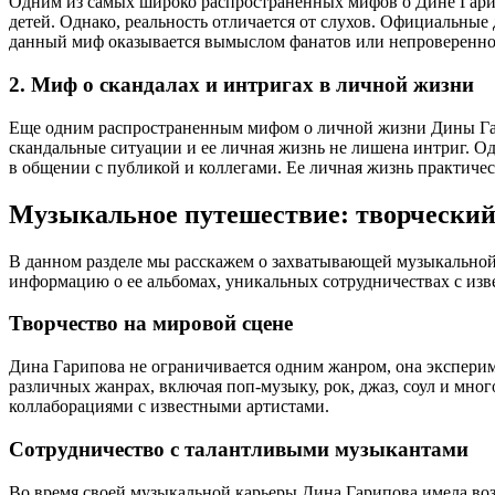
Одним из самых широко распространенных мифов о Дине Гарипо
детей. Однако, реальность отличается от слухов. Официальные
данный миф оказывается вымыслом фанатов или непроверенн
2. Миф о скандалах и интригах в личной жизни
Еще одним распространенным мифом о личной жизни Дины Гари
скандальные ситуации и ее личная жизнь не лишена интриг. 
в общении с публикой и коллегами. Ее личная жизнь практиче
Музыкальное путешествие: творческий
В данном разделе мы расскажем о захватывающей музыкальной к
информацию о ее альбомах, уникальных сотрудничествах с изв
Творчество на мировой сцене
Дина Гарипова не ограничивается одним жанром, она эксперим
различных жанрах, включая поп-музыку, рок, джаз, соул и мн
коллаборациями с известными артистами.
Сотрудничество с талантливыми музыкантами
Во время своей музыкальной карьеры Дина Гарипова имела возм