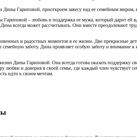
и Дины Гариповой, приоткроем завесу над ее семейным миром, 
 Гариповой – любовь и поддержка ее мужа, который дарит ей в
Дина всегда может рассчитывать. Они вместе преодолевают труд
ловенных и радостных моментов в ее жизни. Две прекрасные де
и семейную заботу. Дина проявляет особую заботу и внимание к 
жизни Дины Гариповой. Она всегда готова оказать поддержку с
 любви и доверия в своей семье, где каждый член чувствует се
ость идти к своим мечтам.
лы