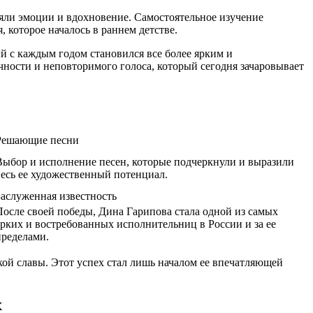
яли эмоции и вдохновение. Самостоятельное изучение
которое началось в раннем детстве.
 с каждым годом становился все более ярким и
ности и неповторимого голоса, который сегодня зачаровывает
Решающие песни
Выбор и исполнение песен, которые подчеркнули и выразили
весь ее художественный потенциал.
Заслуженная известность
После своей победы, Дина Гарипова стала одной из самых
ярких и востребованных исполнительниц в России и за ее
пределами.
ой славы. Этот успех стал лишь началом ее впечатляющей
х