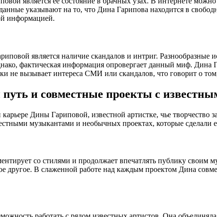
вой является ее состояние в брачных узах. В интернете можно 
 данные указывают на то, что Дина Гарипова находится в свобод
ой информацией.
повой является наличие скандалов и интриг. Разнообразные ис
Однако, фактическая информация опровергает данный миф. Дина
ски не вызывает интереса СМИ или скандалов, что говорит о то
 путь и совместные проекты с известн
арьере Дины Гариповой, известной артистке, чье творчество за
естными музыкантами и необычных проектах, которые сделали е
ентирует со стилями и продолжает впечатлять публику своим м
огое другое. В слаженной работе над каждым проектом Дина сов
ожность работать с рядом известных артистов. Она объединяла с