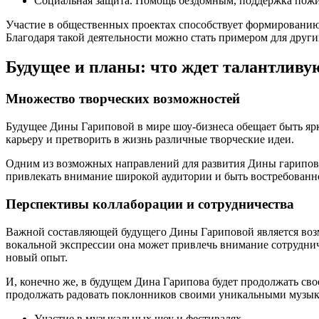
Социальная защита. Помощь бездомным, поддержка пожи
Участие в общественных проектах способствует формировани
Благодаря такой деятельности можно стать примером для других
Будущее и планы: что ждет талантливу
Множество творческих возможностей
Будущее Дины Гариповой в мире шоу-бизнеса обещает быть ярк
карьеру и претворить в жизнь различные творческие идеи.
Одним из возможных направлений для развития Дины гариповой
привлекать внимание широкой аудитории и быть востребованн
Перспективы коллаборации и сотрудничества
Важной составляющей будущего Дины Гариповой является возм
вокальной экспрессии она может привлечь внимание сотрудни
новый опыт.
И, конечно же, в будущем Дина Гарипова будет продолжать сво
продолжать радовать поклонников своими уникальными музы
Участие в музыкальных шоу и фестивалях