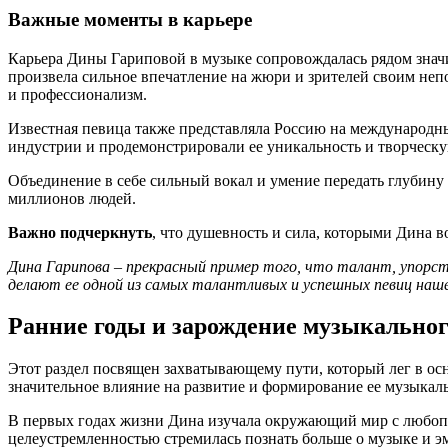
Важные моменты в карьере
Карьера Дины Гариповой в музыке сопровождалась рядом значи
произвела сильное впечатление на жюри и зрителей своим неп
и профессионализм.
Известная певица также представляла Россию на международн
индустрии и продемонстрировали ее уникальность и творческу
Объединение в себе сильный вокал и умение передать глубину
миллионов людей.
Важно подчеркнуть
, что душевность и сила, которыми Дина в
Дина Гарипова – прекрасный пример того, что талант, упорст
делают ее одной из самых талантливых и успешных певиц наше
Ранние годы и зарождение музыкальног
Этот раздел посвящен захватывающему пути, который лег в ос
значительное влияние на развитие и формирование ее музыкал
В первых годах жизни Дина изучала окружающий мир с любопы
целеустремленностью стремилась познать больше о музыке и э