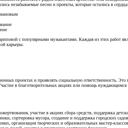
дились незабываемые песни и проекты, которые остались в серд
Ивановым
звание
ание
риповой с популярными музыкантами. Каждая из этих работ явля
ой карьеры.
ственных проектах и проявлять социальную ответственность. Э
частие в благотворительных акциях или помощь нуждающимся – 
ертвования, участие в акциях сбора средств, поддержка детск
ики, сортировка мусора, создание и поддержка городских садов
омах, организация творческих и образовательных мастер-классо