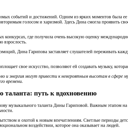
мых событий и достижений. Одним из ярких моментов была ее п
овторимым голосом и харизмой. Здесь Дина смогла проявить сво
ых конкурсах, где получила очень высокую оценку международн
ю взрослость.
 эмоций, Дина Гарипова заставляет слушателей переживать кажд
оплощает свое искусство, позволяют ей создавать музыку, котора
во и энергия могут привести к невероятным высотам в сфере му
го времени.
о таланта: путь к вдохновению
нову музыкального таланта Дины Гариповой. Важным этапом на э
ьности.
тством и охотой к новым впечатлениям. Светлые периоды детст
моциональном воздействии, которое она оказывает на людей.