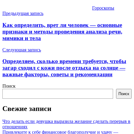
Гороскопы
Навигация
Предыдущая запись
по
Как определить, врет ли человек — основные
записям
признаки и методы проведения анализа речи,
мимики и тела
Следующая запись
Определяем, сколько времени требуется, чтобы
загар сходил с кожи после отдыха на солнце —
важные факторы, советы и рекомендации
Поиск
Поиск
Свежие записи
Что делать если девушка выразила желание сделать перерыв в
отношениях
Привлеките к себе финансовое благополучие и удачу —