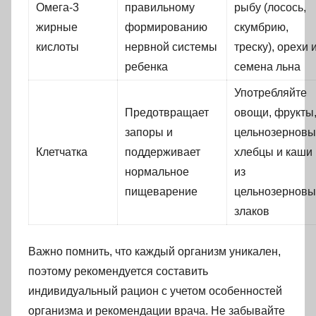
Омега-3
правильному
рыбу (лосось,
жирные
формированию
скумбрию,
кислоты
нервной системы
треску), орехи 
ребенка
семена льна
Употребляйте
Предотвращает
овощи, фрукты
запоры и
цельнозерновы
Клетчатка
поддерживает
хлебцы и каши
нормальное
из
пищеварение
цельнозерновы
злаков
Важно помнить, что каждый организм уникален,
поэтому рекомендуется составить
индивидуальный рацион с учетом особенностей
организма и рекомендации врача. Не забывайте