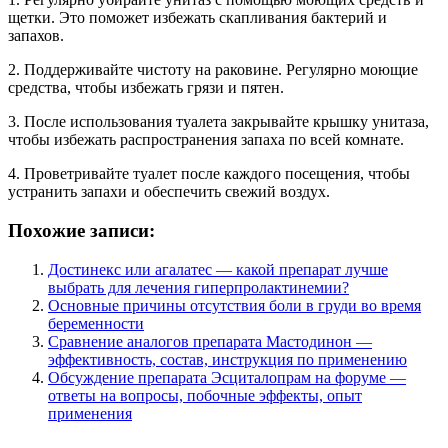
щетки. Это поможет избежать скапливания бактерий и
запахов.
2. Поддерживайте чистоту на раковине. Регулярно моющие
средства, чтобы избежать грязи и пятен.
3. После использования туалета закрывайте крышку унитаза,
чтобы избежать распространения запаха по всей комнате.
4. Проветривайте туалет после каждого посещения, чтобы
устранить запахи и обеспечить свежий воздух.
Похожие записи:
Достинекс или агалатес — какой препарат лучше
выбрать для лечения гиперпролактинемии?
Основные причины отсутствия боли в груди во время
беременности
Сравнение аналогов препарата Мастодинон —
эффективность, состав, инструкция по применению
Обсуждение препарата Эсциталопрам на форуме —
ответы на вопросы, побочные эффекты, опыт
применения