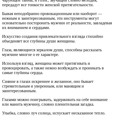
чарующей тайны, и голос, звучащий словно мелодия,
передадут все тонкости женской притягательности.
Бывая неподобранно провокационным или наоборот —
нежным и заинтересованным, эти инструменты могут
основательно посторонить мужчин от реальности, завладевая
их вниманием и сердцами.
Искусство создания привлекательного взгляда стихийно
объединяет все глубины души женщины.
Глаза, являющиеся зеркалом души, способны рассказать
мужчине многое о ее характере.
Используя взгляд, женщина может притягивать и
провоцировать, а также нежно возбуждать и проникать в
самые глубины сердца.
Сияние в глазах искреннее и желанное, оно бывает
стремительным и уверенным, или манящим и
заинтересованным.
Глазами можно поигрывать, задерживать на себе внимание
или манить мужчину, словно пленительная загадка.
Улыбка, словно луч солнца, испускает несказанное тепло.