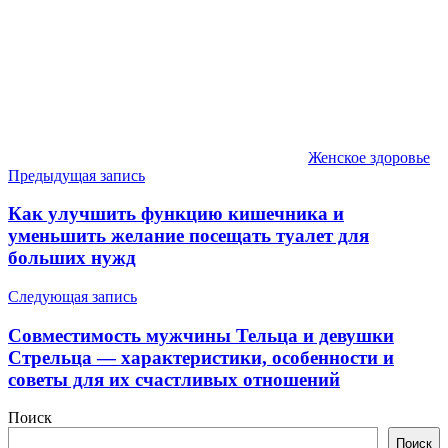
Женское здоровье
Навигация
Предыдущая запись
по
Как улучшить функцию кишечника и
записям
уменьшить желание посещать туалет для
больших нужд
Следующая запись
Совместимость мужчины Тельца и девушки
Стрельца — характеристики, особенности и
советы для их счастливых отношений
Поиск
Поиск