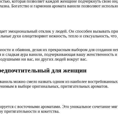
ностью, которая позволяет каждой женщине подчеркнуть свою и
лазна. Богатство и гармония аромата ванили позволяют использо
дает эмоциональный отклик у людей. Он способен вызывать пр
льные духи олицетворяют нежность, тепло и сексуальность, чт
ости и обаяния, делая их прекрасным выбором для создания неп
я и сладкая аура ванили, подчеркивающая вашу женственность и 
нодушными ни вас, ни других людей вокруг вас.
предпочтительный для женщин
аниль можно смело назвать одним из наиболее востребованных 
аменимым в выборе оригинальных, притягательных ароматов.
ируется с восточными ароматами. Это уникальное сочетание мяг
у притягательности и кокетства.