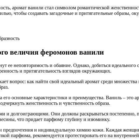
нность, аромат ванили стал символом романтической женственно
илью, чтобы создавать загадочные и притягательные образы, ок
бразность
ого величия феромонов ванили
т ее неповторимость и обаяние. Однако, добиться идеального с
еренность и притягательность взглядов окружающих.
кает вопрос: как найти свой идеальный аромат среди множества 
раз.
 его основные характеристики и преимущества. Ваниль – это ар
одчеркнуть женственность и чувственность образа.
 и долгоиграющими. Они должны раскрываться постепенно, под
весины, что придает парфюму глубину и изюминку.
ои предпочтения и индивидуальную химию кожи. Каждая женщина
кой парфюма, рекомендуется протестировать его на внутренней с