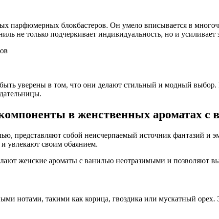
ных парфюмерных блокбастеров. Он умело вписывается в много
ниль не только подчеркивает индивидуальность, но и усиливает 
тов
быть уверены в том, что они делают стильный и модный выбор.
адательницы.
компоненты в женственных ароматах с 
ью, представляют собой неисчерпаемый источник фантазий и эм
и увлекают своим обаянием.
елают женские ароматы с ванилью неотразимыми и позволяют вы
и нотами, такими как корица, гвоздика или мускатный орех. 