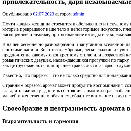
привлекательность, даря незабываемы
Опубликовано
02.07.2023
автором
admin
Почти каждая женщина стремится к обольщению и искусному пр
которые превращают наше тело в неповторимое искусство, пл
насыщенные и нежные, притягивающие взгляды и заворажива
В нашей бесконечно разнообразной и запутанной вселенной п
с нотками ванили. Золотисто-амбровые, легко сладкие и чувст
предпочтение какому-то конкретному стилю или возрастной кат
романтических девушек, наслаждающихся прогулкой по парку.
как цитрусовые ноты или пряные травы, достигая яркого духов
Известно, что парфюм – это не только средство для поддержан
Странным образом, аромат может пробудить воспоминания, созд
глаза, и также могут достичь состояния гармонии и расслабле
магией и женственным обаянием, обратите внимание на духи с
Своеобразие и неотразимость аромата в
Выразительность и гармония