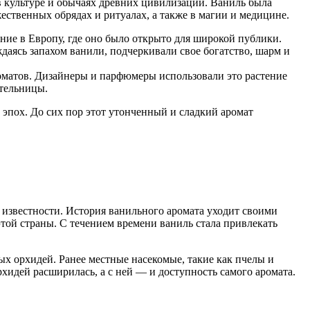
в культуре и обычаях древних цивилизаций. Ваниль была
ественных обрядах и ритуалах, а также в магии и медицине.
ние в Европу, где оно было открыто для широкой публики.
даясь запахом ванили, подчеркивали свое богатство, шарм и
оматов. Дизайнеры и парфюмеры использовали это растение
ательницы.
 эпох. До сих пор этот утонченный и сладкий аромат
к известности. История ванильного аромата уходит своими
этой страны. С течением времени ваниль стала привлекать
х орхидей. Ранее местные насекомые, такие как пчелы и
идей расширилась, а с ней — и доступность самого аромата.