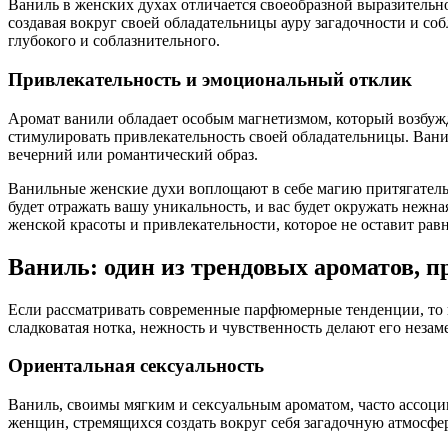
Ваниль в женских духах отличается своеобразной выразитель
создавая вокруг своей обладательницы ауру загадочности и соб
глубокого и соблазнительного.
Привлекательность и эмоциональный отклик
Аромат ванили обладает особым магнетизмом, который возбуж
стимулировать привлекательность своей обладательницы. Вани
вечерний или романтический образ.
Ванильные женские духи воплощают в себе магию притягательн
будет отражать вашу уникальность, и вас будет окружать нежна
женской красоты и привлекательности, которое не оставит рав
Ваниль: один из трендовых ароматов, 
Если рассматривать современные парфюмерные тенденции, то в
сладковатая нотка, нежность и чувственность делают его нез
Ориентальная сексуальность
Ваниль, своимы мягким и сексуальным ароматом, часто ассоци
женщин, стремящихся создать вокруг себя загадочную атмосфер