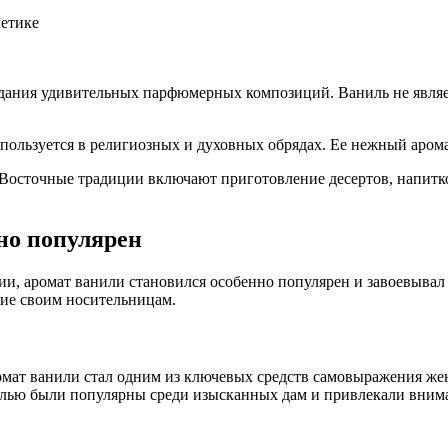
метике
оздания удивительных парфюмерных композиций. Ваниль не явля
спользуется в религиозных и духовных обрядах. Ее нежный аром
 Восточные традиции включают приготовление десертов, напитко
но популярен
и, аромат ванили становился особенно популярен и завоевывал
ние своим носительницам.
мат ванили стал одним из ключевых средств самовыражения женщ
нилью были популярны среди изысканных дам и привлекали вним