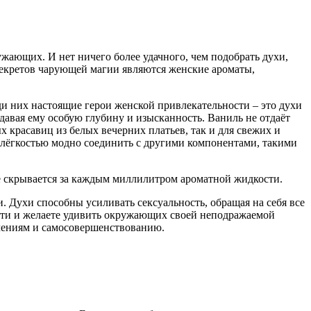
ающих. И нет ничего более удачного, чем подобрать духи,
секретов чарующей магии являются женские ароматы,
и них настоящие герои женской привлекательности – это духи
давая ему особую глубину и изысканность. Ваниль не отдаёт
 красавиц из белых вечерних платьев, так и для свежих и
 лёгкостью модно соединить с другими компонентами, такими
ое скрывается за каждым миллилитром ароматной жидкости.
 Духи способны усиливать сексуальность, обращая на себя все
ности и желаете удивить окружающих своей неподражаемой
ючениям и самосовершенствованию.