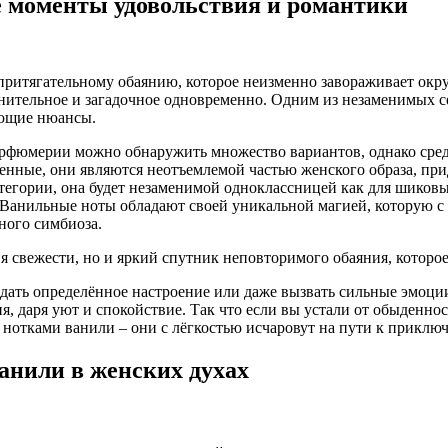
е моменты удовольствия и романтики
итягательному обаянию, которое неизменно завораживает окруж
енительное и загадочное одновременно. Одним из незаменимых 
ющие нюансы.
арфюмерии можно обнаружить множество вариантов, однако сред
венные, они являются неотъемлемой частью женского образа, при
егории, она будет незаменимой одноклассницей как для шиковых
 Ванильные ноты обладают своей уникальной магией, которую с
ного симбиоза.
ия свежести, но и яркий спутник неповторимого обаяния, котор
ать определённое настроение или даже вызвать сильные эмоции.
ния, даря уют и спокойствие. Так что если вы устали от обыден
 нотками ванили – они с лёгкостью исчаровут на пути к прикл
анили в женских духах