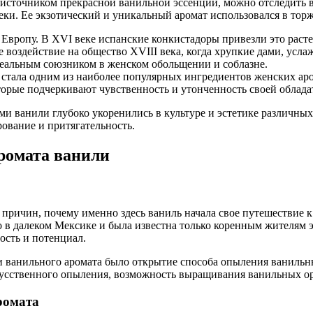
я источником прекрасной ванильной эссенции, можно отследить 
еки. Ее экзотический и уникальный аромат использовался в торж
Европу. В XVI веке испанские конкистадоры привезли это расте
воздействие на общество XVIII века, когда хрупкие дами, услаж
деальным союзником в женском обольщении и соблазне.
 стала одним из наиболее популярных ингредиентов женских ар
торые подчеркивают чувственность и утонченность своей облад
и ванили глубоко укоренились в культуре и эстетике различных
ование и притягательность.
аромата ванили
х причин, почему именно здесь ваниль начала свое путешествие 
ко в далеком Мексике и была известна только коренным жителям 
ость и потенциал.
 ванильного аромата было открытие способа опыления ванильны
усственного опыления, возможность выращивания ванильных орх
ромата