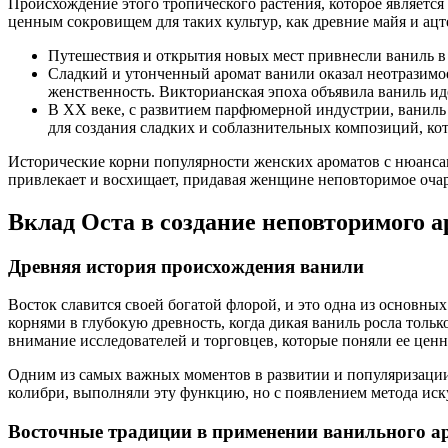
Происхождение этого тропического растения, которое являетс
ценным сокровищем для таких культур, как древние майя и ацт
Путешествия и открытия новых мест привнесли ваниль в 
Сладкий и утонченный аромат ванили оказал неотразимое 
женственность. Викторианская эпоха объявила ваниль и
В XX веке, с развитием парфюмерной индустрии, ваниль
для создания сладких и соблазнительных композиций, ко
Исторические корни популярности женских ароматов с нюансам
привлекает и восхищает, придавая женщине неповторимое очар
Вклад Оста в создание неповторимого 
Древняя история происхождения ванили
Восток славится своей богатой флорой, и это одна из основны
корнями в глубокую древность, когда дикая ваниль росла толь
внимание исследователей и торговцев, которые поняли ее ценн
Одним из самых важных моментов в развитии и популяризации
колибри, выполняли эту функцию, но с появлением метода иск
Восточные традиции в применении ванильного а