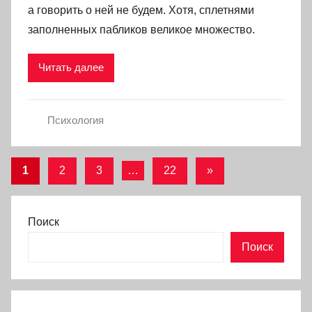
а говорить о ней не будем. Хотя, сплетнями
заполненных пабликов великое множество.
Читать далее
Психология
Навигация
Следующие
1
2
3
…
22
»
записи
по
записям
Поиск
Поиск