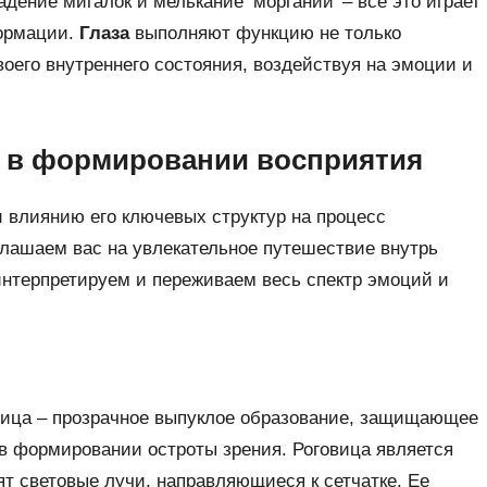
ение мигалок и мелькание ‘морганий’ – все это играет
ормации.
Глаза
выполняют функцию не только
воего внутреннего состояния, воздействуя на эмоции и
а в формировании восприятия
 влиянию его ключевых структур на процесс
лашаем вас на увлекательное путешествие внутрь
 интерпретируем и переживаем весь спектр эмоций и
овица – прозрачное выпуклое образование, защищающее
в формировании остроты зрения. Роговица является
т световые лучи, направляющиеся к сетчатке. Ее