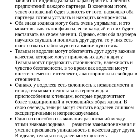
зависит от индивидуальных характеристик и личных
предпочтений каждого партнера. В конечном итоге,
успех отношений будет зависеть от того, насколько оба
партнера готовы уступать и находить компромиссы.
Оба знака зодиака могут быть очень упрямыми, и это
может вызывать конфликты, если каждый из них будет
настаивать на своем мнении. Однако, если оба партнера
научатся слушать и понимать друг друга, то у них есть
шанс создать стабильную и гармоничную связь.
Тельцы и водолеи могут обеспечить друг другу важные
качества, которые могут привлечь их друг к другу.
Тельцы могут предложить стабильность, надежность и
чувство безопасности, в то время как водолеи могут
внести элементы интеллекта, авантюрности и свободы в
отношения.
Однако, у водолеев есть склонность к независимости и
иногда им может недоставать терпения для
приспособления к тельцам, которые предпочитают
более традиционный и устоявшийся образ жизни. В
свою очередь, тельцы могут считать водолеев слишком
эксцентричными и непредсказуемыми.
Один из способов сглаживания разногласий между
этими знаками зодиака — развитие взаимопонимания и
умение признавать уникальность и качества друг друга.
В идеале, тельцы и водолеи могут достичь