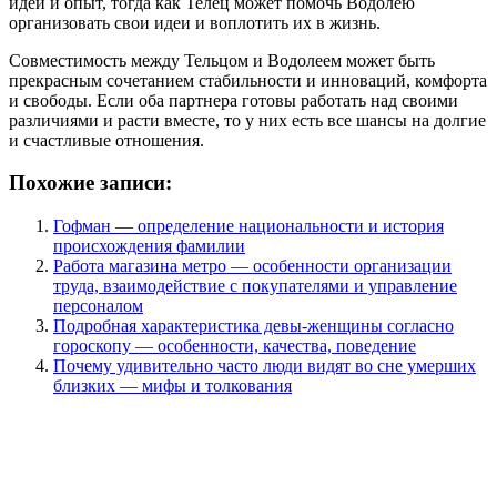
идеи и опыт, тогда как Телец может помочь Водолею
организовать свои идеи и воплотить их в жизнь.
Совместимость между Тельцом и Водолеем может быть
прекрасным сочетанием стабильности и инноваций, комфорта
и свободы. Если оба партнера готовы работать над своими
различиями и расти вместе, то у них есть все шансы на долгие
и счастливые отношения.
Похожие записи:
Гофман — определение национальности и история
происхождения фамилии
Работа магазина метро — особенности организации
труда, взаимодействие с покупателями и управление
персоналом
Подробная характеристика девы-женщины согласно
гороскопу — особенности, качества, поведение
Почему удивительно часто люди видят во сне умерших
близких — мифы и толкования